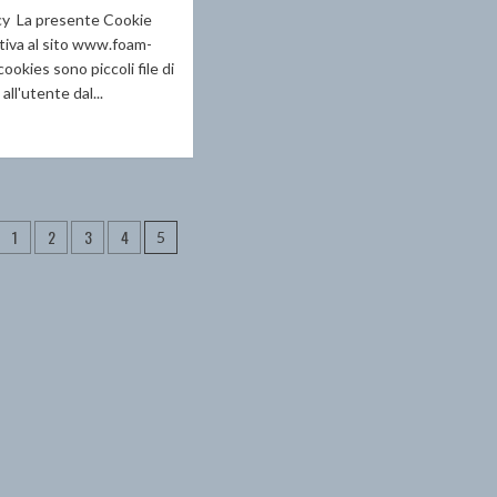
cy La presente Cookie
ativa al sito www.foam-
cookies sono piccoli file di
 all'utente dal...
ggi
ù
ookie
azione
w
1
2
3
4
5
li