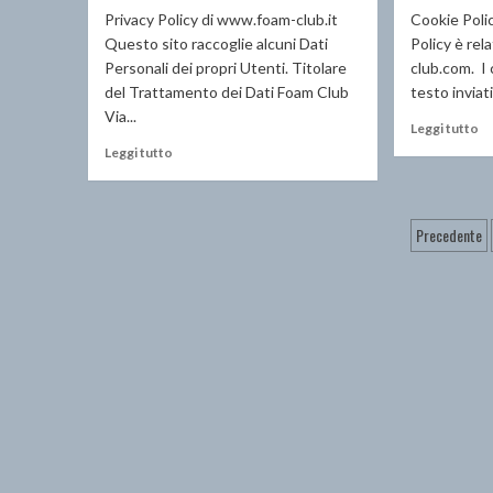
Privacy Policy di www.foam-club.it
Cookie Poli
Questo sito raccoglie alcuni Dati
Policy è rel
Personali dei propri Utenti. Titolare
club.com. I 
del Trattamento dei Dati Foam Club
testo inviati
Via...
Le
Leggi tutto
di
Leggi
Leggi tutto
pi
di
su
più
C
su
Pagin
la
Precedente
Privacy
Policy
degli
artico