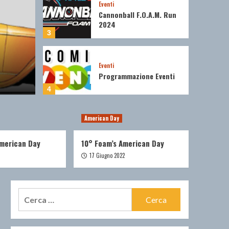
Eventi
Cannonball F.O.A.M. Run
2024
3
Senza categor
AM Run 2025
Augur
Eventi
Programmazione Eventi
24 Dicembre 2
4
American Day
Eventi
Foam on the road 2022
American Day
10° Foam’s American Day
5
17 Giugno 2022
Eventi
Cannonball FOAM Run
2025
Ricerca
1
per: