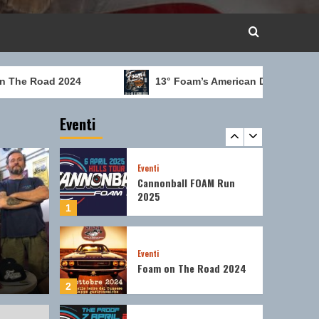
Eventi
Programmazione Eventi
4
e Road 2024
13° Foam’s American Day
14°
Eventi
Foam on the road 2022
Eventi
5
Eventi
Cannonball FOAM Run
2025
1
Eventi
Foam on The Road 2024
2