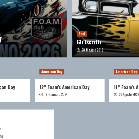
Eventi
y
Cannonball FO
Soci
Gli Iscritti
7 Aprile 2025
28 Maggio 2012
American Day
American Day
can Day
12° Foam’s American Day
11° Foam’s 
19 Gennaio 2024
23 Agosto 2022
w
010