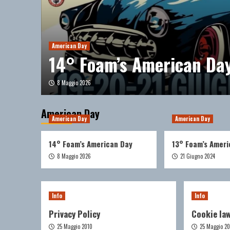
American Day
14° Foam’s American Da
8 Maggio 2026
American Day
American Day
American Day
14° Foam’s American Day
13° Foam’s Ameri
8 Maggio 2026
21 Giugno 2024
Blog
Info
Info
Privacy Policy
Cookie la
25 Maggio 2010
25 Maggio 2