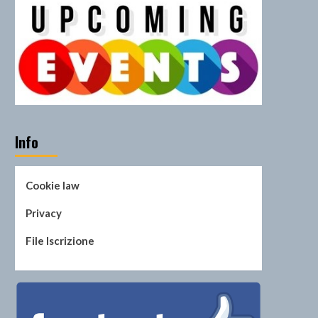
Eventi
Foam on The Road 2024
2
Eventi
Cannonball F.O.A.M. Run
2024
3
Info
Eventi
Programmazione Eventi
Cookie law
4
Privacy
File Iscrizione
Eventi
Foam on the road 2022
5