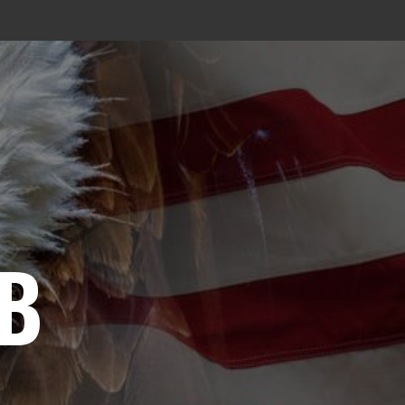
Eventi
UB
Foam on The Road 2024
2
Eventi
Cannonball F.O.A.M. Run
2024
3