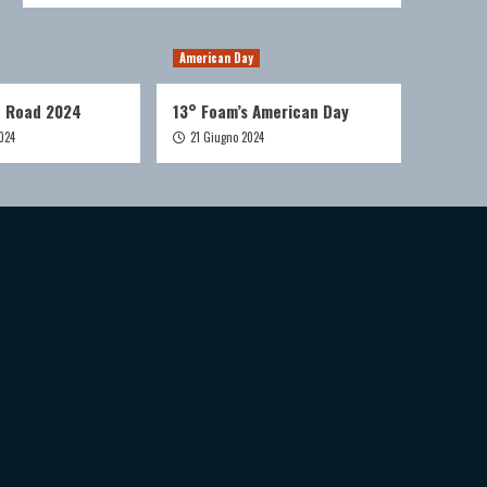
American Day
e Road 2024
13° Foam’s American Day
024
21 Giugno 2024