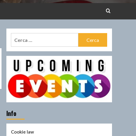
Ricerca
per:
Info
Cookie law