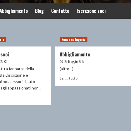
Abbigliamento
Blog
Contatto
Iscrizione soci
ria
Senza categoria
 soci
Abbigliamento
 2023
25 Maggio 2012
tu a far parte della
(altro…)
ia L’iscrizione è
Leggi
Leggi tutto
ai possessori d’auto
di
agli appassionati non...
più
su
ggi
Abbigliamento
ù
crizione
ci