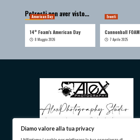
Potresti non aver visto…
American Day
Eventi
14° Foam’s American Day
Cannonball FOAM
8 Maggio 2026
7 Aprile 2025
Diamo valore alla tua privacy
Utilizziamo i cookie per migliorare la tua esperienza di