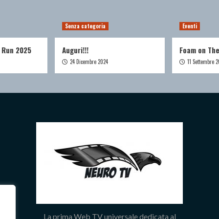
Senza categoria
Eventi
 Run 2025
Auguri!!!
Foam on Th
24 Dicembre 2024
11 Settembre 2
La prima Web TV universale dedicata al