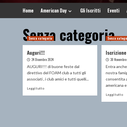
Home
American Day
Gli Iscritti
Eventi
Senza categoria
Senza categoria
Senza catego
Auguri!!!
Iscrizione
24 Dicembre 2024
30 Novembre
AUGURI!!! di buone feste dal
Entra anche 
direttivo del FOAM club a tutti gli
nostra famigl
associati , i club amici e tutti quelli...
consentita 
americana e 
Leggi
Leggi tutto
di
Le
Leggi tutto
più
di
su
pi
Auguri!!!
su
Is
so