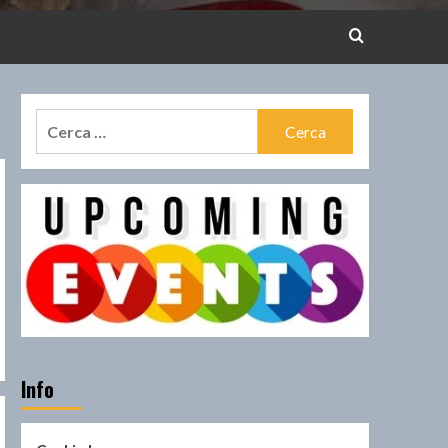
Ricerca
per:
Info