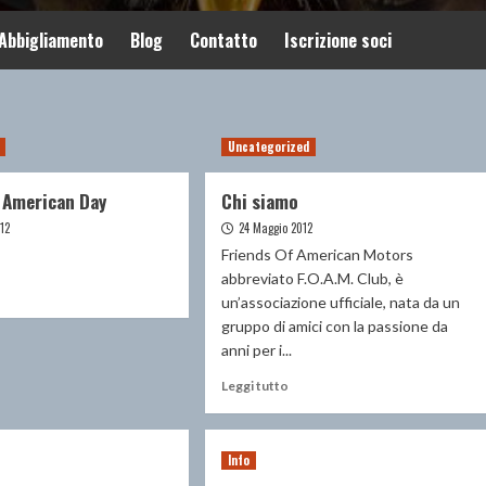
Abbigliamento
Blog
Contatto
Iscrizione soci
Uncategorized
s American Day
Chi siamo
12
24 Maggio 2012
Friends Of American Motors
abbreviato F.O.A.M. Club, è
ggi
un’associazione ufficiale, nata da un
gruppo di amici con la passione da
ù
anni per i...
Leggi
Leggi tutto
bri’s
di
erican
più
ay
su
Info
Chi
siamo