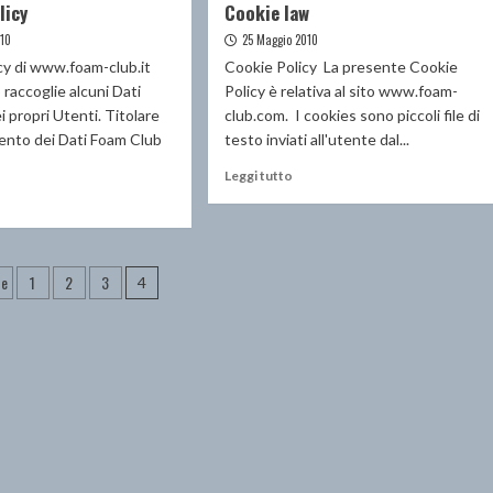
licy
Cookie law
010
25 Maggio 2010
icy di www.foam-club.it
Cookie Policy La presente Cookie
raccoglie alcuni Dati
Policy è relativa al sito www.foam-
i propri Utenti. Titolare
club.com. I cookies sono piccoli file di
ento dei Dati Foam Club
testo inviati all'utente dal...
Leggi
Leggi tutto
di
ggi
più
su
ù
Cookie
nazione
law
te
1
2
3
ivacy
4
licy
i
oli