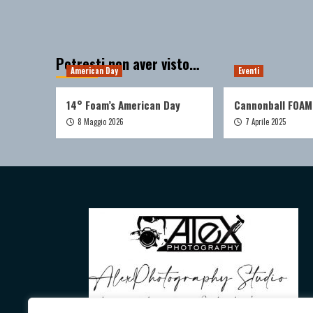
Potresti non aver visto…
American Day
Eventi
14° Foam’s American Day
Cannonball FOAM
8 Maggio 2026
7 Aprile 2025